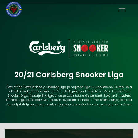
20/21 Carlsberg Snooker Liga
Best of the Best Carlsberg Snooker Liga je najveća liga u jugoistočnoj Europi koja
okuplja preko 100 snooker igrača iz BiH gradova koji se takmiče u klubovima
Snooker Organizacije BiH. Igrači će se takmičiti u 6 zvaničnih kola te 2 masters
turnira. Liga će se održavati po svim svjetskim standardima takmičenja, tako da
će svi ljubitelji ovog sve popularnijeg sporta moći uživo da prate sjajne mečeve.