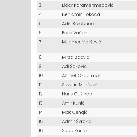
3
Eldar Karamehmedović
4
Benjamin Tokača
5
Adel Kalabušić
6
Faris Vučkić
7
Muamer Mališević
8
Mirza Bačvić
9
Adi Šaković
10
Ahmet Ozbatman
11
Severin Milošević
12
Haris Gušinac
13
Amir Kunić
14
Mak Čengić
15
Admir Švrakić
16
Suad Karišik