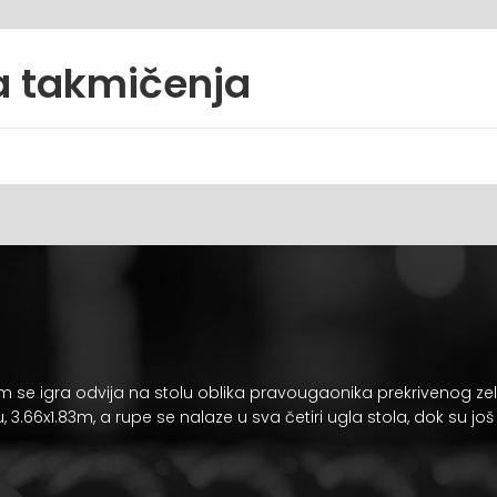
sa takmičenja
m se igra odvija na stolu oblika pravougaonika prekrivenog 
u
, 3.66x1.83m, a rupe se nalaze u sva četiri ugla stola, dok su jo