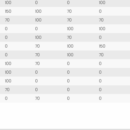
100
0
0
100
150
100
70
0
70
100
70
70
0
0
100
100
0
100
70
0
0
70
100
150
0
70
100
70
100
70
0
0
100
0
0
0
100
0
0
0
70
0
0
0
0
70
0
0