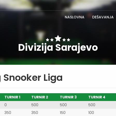
NASLOVNA
DEŠAVANJA
Divizija Sarajevo
 Snooker Liga
TURNIR 1
TURNIR 2
TURNIR 3
TURNIR 4
0
500
500
500
350
350
150
100