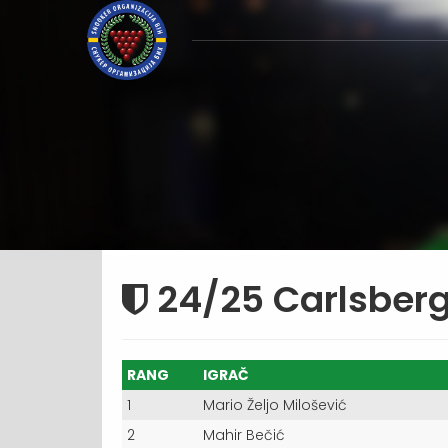
24/25 Carlsberg
RANG
IGRAČ
1
Mario Željo Milošević
2
Mahir Bečić