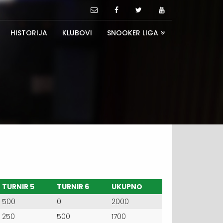
HISTORIJA
KLUBOVI
SNOOKER LIGA
TURNIR 5
TURNIR 6
UKUPNO
500
0
2000
250
500
1700