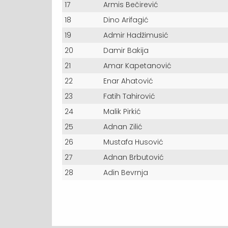
17
Armis Bečirević
18
Dino Arifagić
19
Admir Hadžimusić
20
Damir Bakija
21
Amar Kapetanović
22
Enar Ahatović
23
Fatih Tahirović
24
Malik Pirkić
25
Adnan Zilić
26
Mustafa Husović
27
Adnan Brbutović
28
Adin Bevrnja